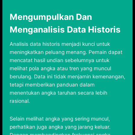
Mengumpulkan Dan
Menganalisis Data Historis
Analisis data historis menjadi kunci untuk
meningkatkan peluang menang. Pemain dapat
mencatat hasil undian sebelumnya untuk
melihat pola angka atau tren yang muncul
berulang. Data ini tidak menjamin kemenangan,
tetapi memberikan panduan dalam
menentukan angka taruhan secara lebih
rasional.
Selain melihat angka yang sering muncul,
perhatikan juga angka yang jarang keluar.