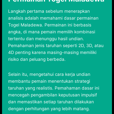
Langkah pertama sebelum menerapkan
analisis adalah memahami dasar permainan
Togel Maladewa. Permainan ini berbasis
angka, di mana pemain memilih kombinasi
tertentu dan menunggu hasil undian.
Pemahaman jenis taruhan seperti 2D, 3D, atau
4D penting karena masing-masing memiliki
risiko dan peluang berbeda.
Selain itu, mengetahui cara kerja undian
membantu pemain menentukan strategi
taruhan yang realistis. Pemahaman dasar ini
mencegah pengambilan keputusan impulsif
dan memastikan setiap taruhan dilakukan
dengan perhitungan yang lebih matang.