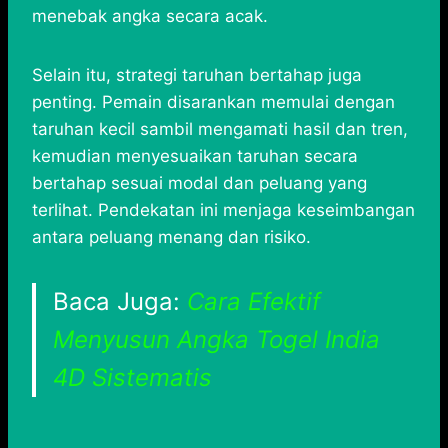
menebak angka secara acak.
Selain itu, strategi taruhan bertahap juga
penting. Pemain disarankan memulai dengan
taruhan kecil sambil mengamati hasil dan tren,
kemudian menyesuaikan taruhan secara
bertahap sesuai modal dan peluang yang
terlihat. Pendekatan ini menjaga keseimbangan
antara peluang menang dan risiko.
Baca Juga:
Cara Efektif
Menyusun Angka Togel India
4D Sistematis