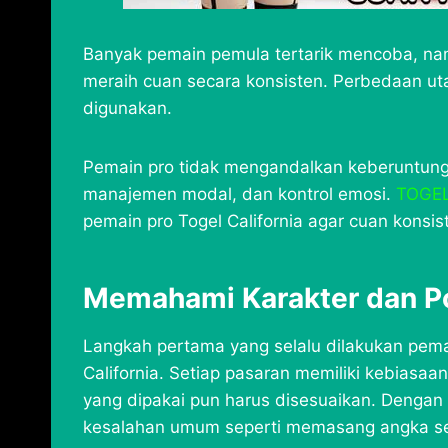
Banyak pemain pemula tertarik mencoba, n
meraih cuan secara konsisten. Perbedaan ut
digunakan.
Pemain pro tidak mengandalkan keberuntung
manajemen modal, dan kontrol emosi.
TOGEL
pemain pro Togel California agar cuan konsis
Memahami Karakter dan Pol
Langkah pertama yang selalu dilakukan pema
California. Setiap pasaran memiliki kebiasaa
yang dipakai pun harus disesuaikan. Denga
kesalahan umum seperti memasang angka se