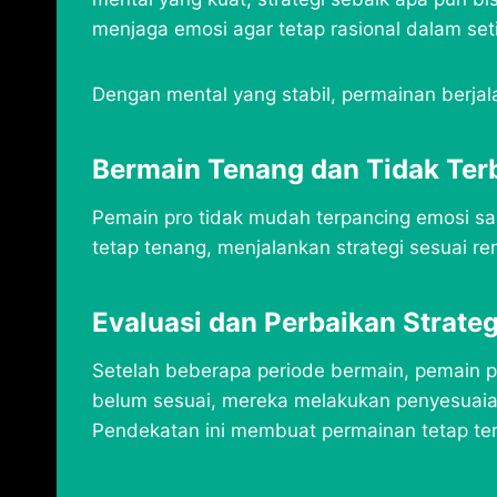
menjaga emosi agar tetap rasional dalam set
Dengan mental yang stabil, permainan berjala
Bermain Tenang dan Tidak Ter
Pemain pro tidak mudah terpancing emosi saa
tetap tenang, menjalankan strategi sesuai re
Evaluasi dan Perbaikan Strateg
Setelah beberapa periode bermain, pemain pro
belum sesuai, mereka melakukan penyesuaian
Pendekatan ini membuat permainan tetap ter