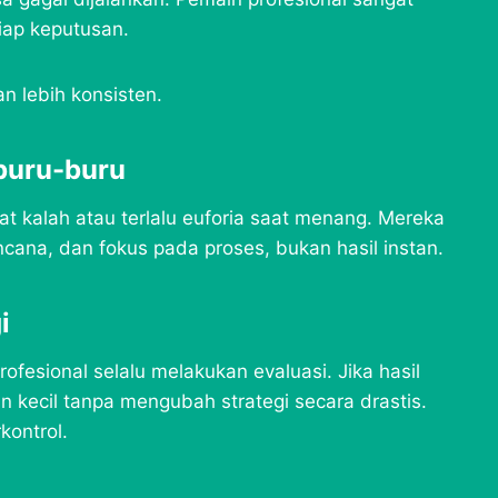
iap keputusan.
n lebih konsisten.
buru-buru
t kalah atau terlalu euforia saat menang. Mereka
ncana, dan fokus pada proses, bukan hasil instan.
i
fesional selalu melakukan evaluasi. Jika hasil
 kecil tanpa mengubah strategi secara drastis.
kontrol.