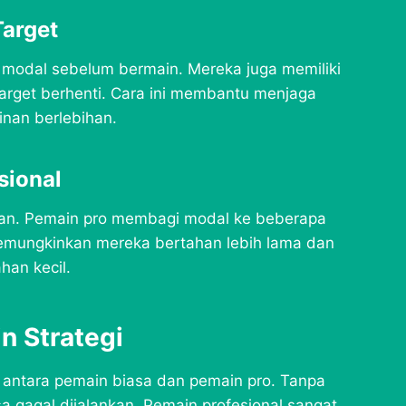
arget
 modal sebelum bermain. Mereka juga memiliki
 target berhenti. Cara ini membantu menjaga
nan berlebihan.
sional
uhan. Pemain pro membagi modal ke beberapa
 memungkinkan mereka bertahan lebih lama dan
han kecil.
n Strategi
 antara pemain biasa dan pemain pro. Tanpa
sa gagal dijalankan. Pemain profesional sangat