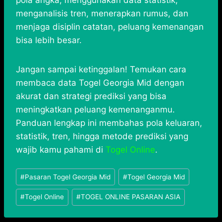
pola angka, menggunakan data statistik,
menganalisis tren, menerapkan rumus, dan
menjaga disiplin catatan, peluang kemenangan
bisa lebih besar.
Jangan sampai ketinggalan! Temukan cara
membaca data Togel Georgia Mid dengan
akurat dan strategi prediksi yang bisa
meningkatkan peluang kemenanganmu.
Panduan lengkap ini membahas pola keluaran,
statistik, tren, hingga metode prediksi yang
wajib kamu pahami di
Togel Online
.
Post
#
Pasaran Togel Georgia Mid
#
Togel Georgia Mid
Tags:
#
Togel Online
#
TOGEL ONLINE PASARAN ASIA