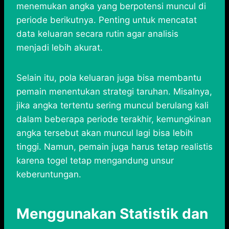
menemukan angka yang berpotensi muncul di
periode berikutnya. Penting untuk mencatat
data keluaran secara rutin agar analisis
menjadi lebih akurat.
Selain itu, pola keluaran juga bisa membantu
pemain menentukan strategi taruhan. Misalnya,
jika angka tertentu sering muncul berulang kali
dalam beberapa periode terakhir, kemungkinan
angka tersebut akan muncul lagi bisa lebih
tinggi. Namun, pemain juga harus tetap realistis
karena togel tetap mengandung unsur
keberuntungan.
Menggunakan Statistik dan