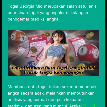
h
a
e
e
k
i
h
a
c
s
l
y
n
a
Togel Georgia Mid merupakan salah satu jenis
t
e
s
e
p
e
r
permainan togel yang populer di kalangan
s
b
e
g
e
e
penggemar prediksi angka.
A
o
n
r
p
o
g
a
p
k
e
m
r
Membaca data togel bukan sekadar menebak
angka secara acak, melainkan membutuhkan
analisis yang cermat dari pola keluaran,
statistik, dan tren yang muncul. Artikel
TOGEL