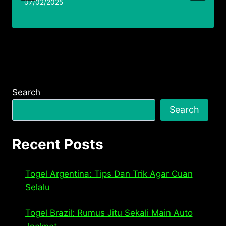
07/02/2025
Search
Search
Recent Posts
Togel Argentina: Tips Dan Trik Agar Cuan
Selalu
Togel Brazil: Rumus Jitu Sekali Main Auto