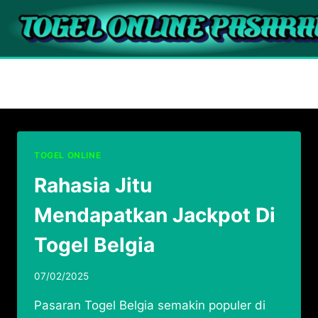
Skip
to
content
Jackpot Togel Belgia
TOGEL ONLINE
Rahasia Jitu
Mendapatkan Jackpot Di
Togel Belgia
07/02/2025
Pasaran Togel Belgia semakin populer di