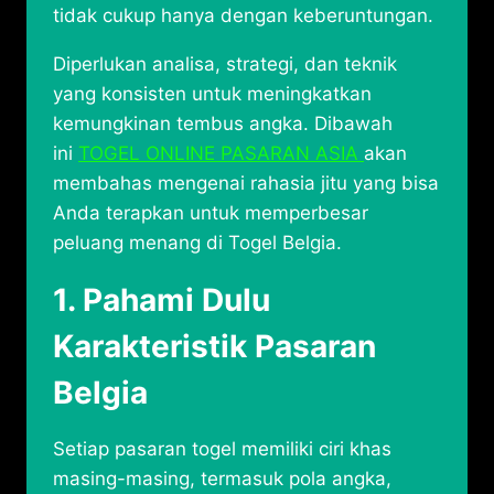
tidak cukup hanya dengan keberuntungan.
Diperlukan analisa, strategi, dan teknik
yang konsisten untuk meningkatkan
kemungkinan tembus angka. Dibawah
ini
TOGEL ONLINE PASARAN ASIA
akan
membahas mengenai rahasia jitu yang bisa
Anda terapkan untuk memperbesar
peluang menang di Togel Belgia.
1. Pahami Dulu
Karakteristik Pasaran
Belgia
Setiap pasaran togel memiliki ciri khas
masing-masing, termasuk pola angka,