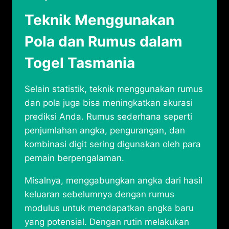
Teknik Menggunakan
Pola dan Rumus dalam
Togel Tasmania
Selain statistik, teknik menggunakan rumus
dan pola juga bisa meningkatkan akurasi
prediksi Anda. Rumus sederhana seperti
penjumlahan angka, pengurangan, dan
kombinasi digit sering digunakan oleh para
pemain berpengalaman.
Misalnya, menggabungkan angka dari hasil
keluaran sebelumnya dengan rumus
modulus untuk mendapatkan angka baru
yang potensial. Dengan rutin melakukan