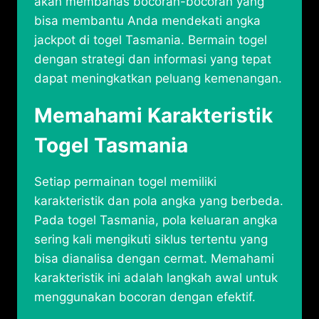
akan membahas bocoran-bocoran yang
bisa membantu Anda mendekati angka
jackpot di togel Tasmania. Bermain togel
dengan strategi dan informasi yang tepat
dapat meningkatkan peluang kemenangan.
Memahami Karakteristik
Togel Tasmania
Setiap permainan togel memiliki
karakteristik dan pola angka yang berbeda.
Pada togel Tasmania, pola keluaran angka
sering kali mengikuti siklus tertentu yang
bisa dianalisa dengan cermat. Memahami
karakteristik ini adalah langkah awal untuk
menggunakan bocoran dengan efektif.