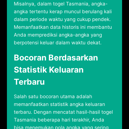
Misalnya, dalam togel Tasmania, angka-
angka tertentu kerap muncul berulang kali
dalam periode waktu yang cukup pendek.
Memanfaatkan data historis ini membantu
Anda memprediksi angka-angka yang
berpotensi keluar dalam waktu dekat.
Bocoran Berdasarkan
Statistik Keluaran
Terbaru
Salah satu bocoran utama adalah
memanfaatkan statistik angka keluaran
terbaru. Dengan mencatat hasil-hasil togel
Tasmania beberapa hari terakhir, Anda
bisa menemukan pola angka yang sering