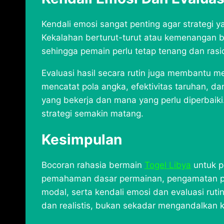
Kendali emosi sangat penting agar strategi y
Kekalahan berturut-turut atau kemenangan b
sehingga pemain perlu tetap tenang dan rasi
Evaluasi hasil secara rutin juga membantu 
mencatat pola angka, efektivitas taruhan, da
yang bekerja dan mana yang perlu diperbaiki
strategi semakin matang.
Kesimpulan
Bocoran rahasia bermain
Togel Libya
untuk p
pemahaman dasar permainan, pengamatan pol
modal, serta kendali emosi dan evaluasi rut
dan realistis, bukan sekadar mengandalkan 