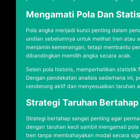
Mengamati Pola Dan Stati
Pola angka menjadi kunci penting dalam pend
undian sebelumnya untuk melihat tren atau a
menjamin kemenangan, tetapi membantu pem
dibandingkan memilih angka secara acak.
Selain pola historis, memperhatikan statisti
Dengan pendekatan analisis sederhana ini, 
cenderung aktif dan menyesuaikan taruhan a
Strategi Taruhan Bertahap
Strategi bertahap sangat penting agar perma
dengan taruhan kecil sambil mengamati pola 
tren tanpa membahayakan modal secara signi