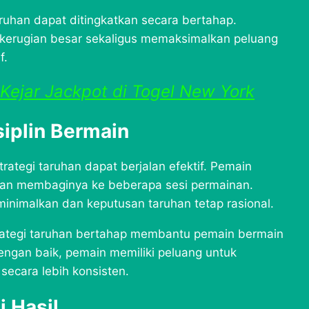
ruhan dapat ditingkatkan secara bertahap.
 kerugian besar sekaligus memaksimalkan peluang
f.
 Kejar Jackpot di Togel New York
iplin Bermain
tegi taruhan dapat berjalan efektif. Pemain
dan membaginya ke beberapa sesi permainan.
minimalkan dan keputusan taruhan tetap rasional.
trategi taruhan bertahap membantu pemain bermain
engan baik, pemain memiliki peluang untuk
ecara lebih konsisten.
i Hasil