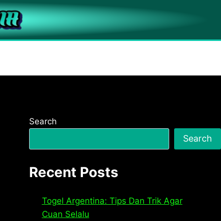
Search
Search
Recent Posts
Togel Argentina: Tips Dan Trik Agar
Cuan Selalu