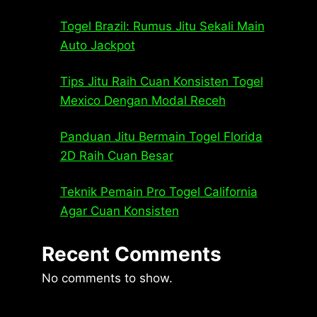
Togel Brazil: Rumus Jitu Sekali Main
Auto Jackpot
Tips Jitu Raih Cuan Konsisten Togel
Mexico Dengan Modal Receh
Panduan Jitu Bermain Togel Florida
2D Raih Cuan Besar
Teknik Pemain Pro Togel California
Agar Cuan Konsisten
Recent Comments
No comments to show.