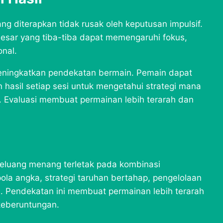
ang diterapkan tidak rusak oleh keputusan impulsif.
esar yang tiba-tiba dapat memengaruhi fokus,
onal.
meningkatkan pendekatan bermain. Pemain dapat
n hasil setiap sesi untuk mengetahui strategi mana
. Evaluasi membuat permainan lebih terarah dan
eluang menang terletak pada kombinasi
a angka, strategi taruhan bertahap, pengelolaan
in. Pendekatan ini membuat permainan lebih terarah
keberuntungan.