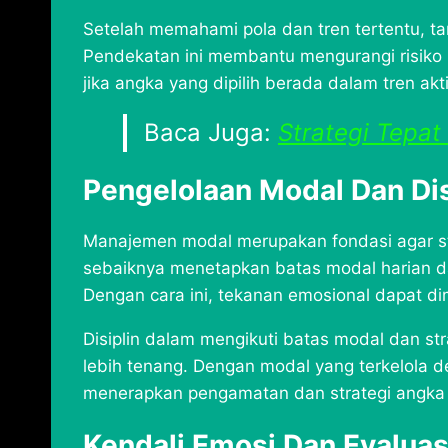
Setelah memahami pola dan tren tertentu, ta
Pendekatan ini membantu mengurangi risiko
jika angka yang dipilih berada dalam tren akti
Baca Juga:
Strategi Tepat
Pengelolaan Modal Dan Dis
Manajemen modal merupakan fondasi agar stra
sebaiknya menetapkan batas modal harian 
Dengan cara ini, tekanan emosional dapat di
Disiplin dalam mengikuti batas modal dan s
lebih tenang. Dengan modal yang terkelola d
menerapkan pengamatan dan strategi angka s
Kendali Emosi Dan Evaluas