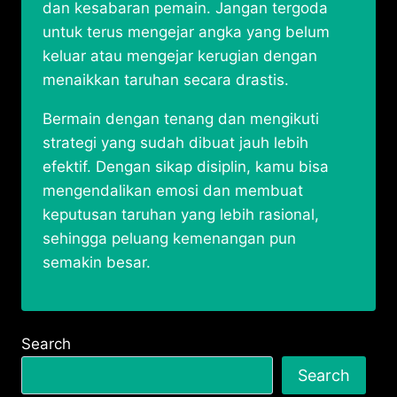
dan kesabaran pemain. Jangan tergoda
untuk terus mengejar angka yang belum
keluar atau mengejar kerugian dengan
menaikkan taruhan secara drastis.
Bermain dengan tenang dan mengikuti
strategi yang sudah dibuat jauh lebih
efektif. Dengan sikap disiplin, kamu bisa
mengendalikan emosi dan membuat
keputusan taruhan yang lebih rasional,
sehingga peluang kemenangan pun
semakin besar.
Search
Search