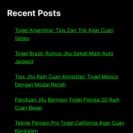
Recent Posts
Togel Argentina: Tips Dan Trik Agar Cuan
Selalu
Togel Brazil: Rumus Jitu Sekali Main Auto
Jackpot
Tips Jitu Raih Cuan Konsisten Togel Mexico
Dengan Modal Receh
Panduan Jitu Bermain Togel Florida 2D Raih
Cuan Besar
Teknik Pemain Pro Togel California Agar Cuan
Konsisten