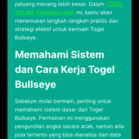
peluang menang lebih besar. Dalam
TOGEL
ONLINE PASARAN ASIA
ini, kamu akan
menemukan langkah-langkah praktis dan
strategi efektif untuk bermain Togel
Bullseye.
Memahami Sistem
dan Cara Kerja Togel
Bullseye
Sebelum mulai bermain, penting untuk
memahami sistem dasar dari Togel
Bullseye. Permainan ini menggunakan
pengundian angka secara acak, namun ada
pola tertentu yang bisa dianalisa dari data