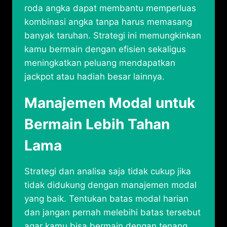
roda angka dapat membantu memperluas
kombinasi angka tanpa harus memasang
banyak taruhan. Strategi ini memungkinkan
kamu bermain dengan efisien sekaligus
meningkatkan peluang mendapatkan
jackpot atau hadiah besar lainnya.
Manajemen Modal untuk
Bermain Lebih Tahan
Lama
Strategi dan analisa saja tidak cukup jika
tidak didukung dengan manajemen modal
yang baik. Tentukan batas modal harian
dan jangan pernah melebihi batas tersebut
agar kamu bisa bermain dengan tenang