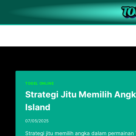
Skip
to
content
Po
TOGEL ONLINE
Strategi Jitu Memilih Ang
Island
07/05/2025
Strategi jitu memilih angka dalam permainan