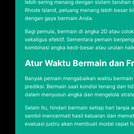
lebih sering menang dengan sistem taruhan s
Rhode Island, peluang menang lebih besar bi
dengan gaya bermain Anda.
Bagi pemula, bermain di angka 2D atau colo
sekaligus efektif. Sementara pemain berpeng
kombinasi angka kecil-besar atau urutan naik
Atur Waktu Bermain dan F
Banyak pemain mengabaikan waktu bermain p
prediksi. Bermain saat kondisi tenang dan ti
dalam menyusun angka dan mengelola strate
Selain itu, hindari bermain setiap hari tanpa
sambil mencermati hasil keluaran dan memata
evaluasi justru akan membuat modal cepat ha