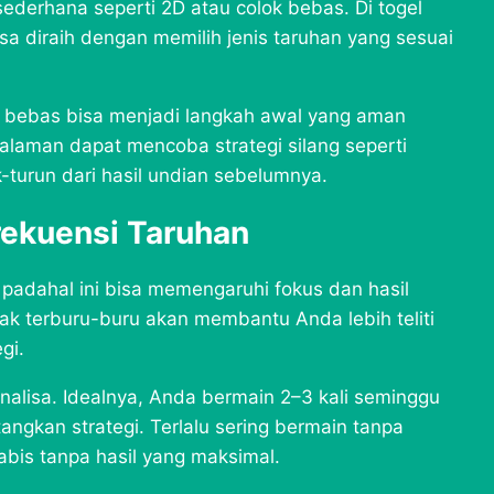
ederhana seperti 2D atau colok bebas. Di togel
sa diraih dengan memilih jenis taruhan yang sesuai
k bebas bisa menjadi langkah awal yang aman
alaman dapat mencoba strategi silang seperti
-turun dari hasil undian sebelumnya.
rekuensi Taruhan
adahal ini bisa memengaruhi fokus dan hasil
dak terburu-buru akan membantu Anda lebih teliti
gi.
 analisa. Idealnya, Anda bermain 2–3 kali seminggu
ngkan strategi. Terlalu sering bermain tanpa
bis tanpa hasil yang maksimal.