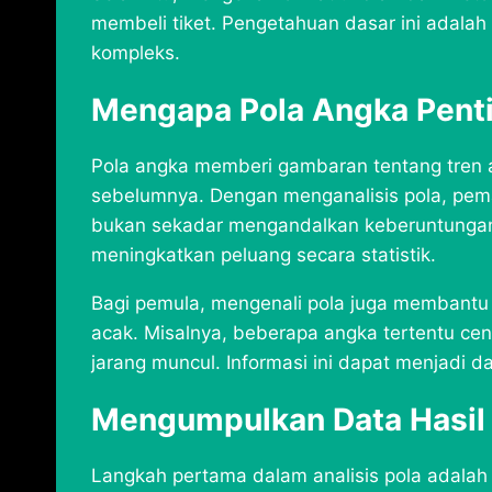
membeli tiket. Pengetahuan dasar ini adalah
kompleks.
Mengapa Pola Angka Pent
Pola angka memberi gambaran tentang tren 
sebelumnya. Dengan menganalisis pola, pema
bukan sekadar mengandalkan keberuntungan.
meningkatkan peluang secara statistik.
Bagi pemula, mengenali pola juga membantu
acak. Misalnya, beberapa angka tertentu cen
jarang muncul. Informasi ini dapat menjadi d
Mengumpulkan Data Hasil
Langkah pertama dalam analisis pola adala