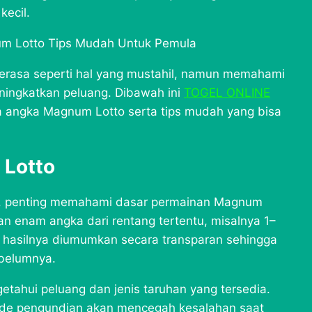
ecil.
erasa seperti hal yang mustahil, namun memahami
ningkatkan peluang. Dibawah ini
TOGEL ONLINE
 angka Magnum Lotto serta tips mudah yang bisa
Lotto
la, penting memahami dasar permainan Magnum
han enam angka dari rentang tertentu, misalnya 1–
n hasilnya diumumkan secara transparan sehingga
belumnya.
ahui peluang dan jenis taruhan yang tersedia.
tode pengundian akan mencegah kesalahan saat