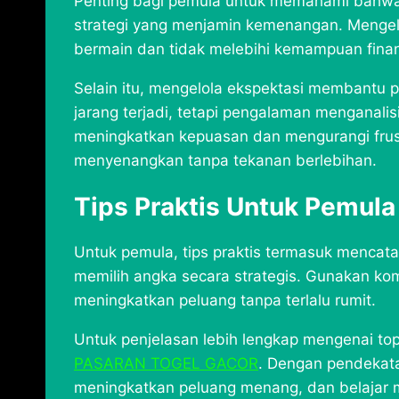
Penting bagi pemula untuk memahami bahwa 
strategi yang menjamin kemenangan. Mengelo
bermain dan tidak melebihi kemampuan finan
Selain itu, mengelola ekspektasi membantu p
jarang terjadi, tetapi pengalaman menganali
meningkatkan kepuasan dan mengurangi frus
menyenangkan tanpa tekanan berlebihan.
Tips Praktis Untuk Pemula
Untuk pemula, tips praktis termasuk mencata
memilih angka secara strategis. Gunakan ko
meningkatkan peluang tanpa terlalu rumit.
Untuk penjelasan lebih lengkap mengenai top
PASARAN TOGEL GACOR
. Dengan pendekata
meningkatkan peluang menang, dan belajar m