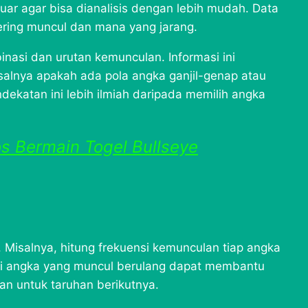
uar agar bisa dianalisis dengan lebih mudah. Data
ering muncul dan mana yang jarang.
inasi dan urutan kemunculan. Informasi ini
lnya apakah ada pola angka ganjil-genap atau
ndekatan ini lebih ilmiah daripada memilih angka
os Bermain Togel Bullseye
n. Misalnya, hitung frekuensi kemunculan tiap angka
ti angka yang muncul berulang dapat membantu
n untuk taruhan berikutnya.