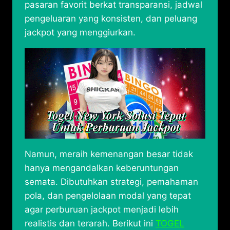
pasaran favorit berkat transparansi, jadwal
pengeluaran yang konsisten, dan peluang
jackpot yang menggiurkan.
Namun, meraih kemenangan besar tidak
hanya mengandalkan keberuntungan
semata. Dibutuhkan strategi, pemahaman
pola, dan pengelolaan modal yang tepat
agar perburuan jackpot menjadi lebih
realistis dan terarah. Berikut ini
TOGEL