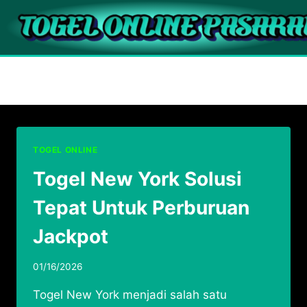
Skip
to
content
Togel New York Jackpot
TOGEL ONLINE
Togel New York Solusi
Tepat Untuk Perburuan
Jackpot
01/16/2026
Togel New York menjadi salah satu