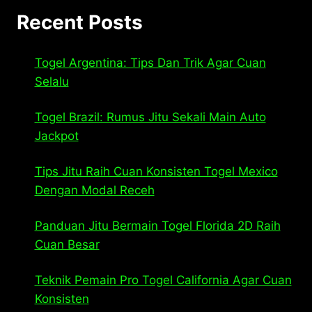
Recent Posts
Togel Argentina: Tips Dan Trik Agar Cuan
Selalu
Togel Brazil: Rumus Jitu Sekali Main Auto
Jackpot
Tips Jitu Raih Cuan Konsisten Togel Mexico
Dengan Modal Receh
Panduan Jitu Bermain Togel Florida 2D Raih
Cuan Besar
Teknik Pemain Pro Togel California Agar Cuan
Konsisten