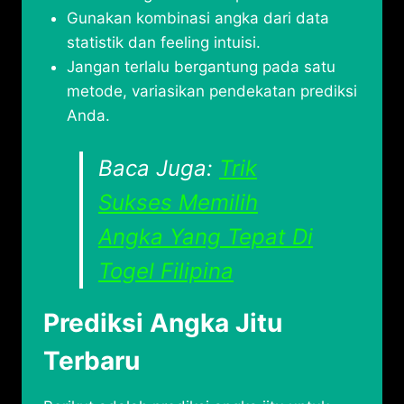
Gunakan kombinasi angka dari data
statistik dan feeling intuisi.
Jangan terlalu bergantung pada satu
metode, variasikan pendekatan prediksi
Anda.
Baca Juga:
Trik
Sukses Memilih
Angka Yang Tepat Di
Togel Filipina
Prediksi Angka Jitu
Terbaru