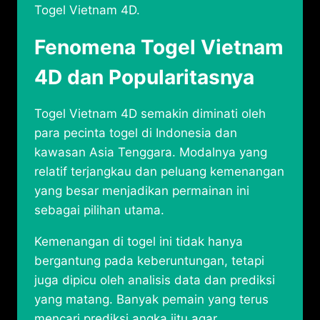
Togel Vietnam 4D.
Fenomena Togel Vietnam
4D dan Popularitasnya
Togel Vietnam 4D semakin diminati oleh
para pecinta togel di Indonesia dan
kawasan Asia Tenggara. Modalnya yang
relatif terjangkau dan peluang kemenangan
yang besar menjadikan permainan ini
sebagai pilihan utama.
Kemenangan di togel ini tidak hanya
bergantung pada keberuntungan, tetapi
juga dipicu oleh analisis data dan prediksi
yang matang. Banyak pemain yang terus
mencari prediksi angka jitu agar