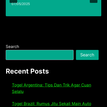
07/05/2025
Search
Search
Recent Posts
Togel Argentina: Tips Dan Trik Agar Cuan
Selalu
Togel Brazil: Rumus Jitu Sekali Main Auto