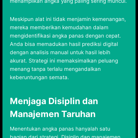
menampilkan angka yang paling sering muncul.
Meskipun alat ini tidak menjamin kemenangan,
mereka memberikan kemudahan dalam
mengidentifikasi angka panas dengan cepat.
Anda bisa memadukan hasil prediksi digital
dengan analisis manual untuk hasil lebih
akurat. Strategi ini memaksimalkan peluang
menang tanpa terlalu mengandalkan
keberuntungan semata.
Menjaga Disiplin dan
Manajemen Taruhan
Menentukan angka panas hanyalah satu
bagian dari strategi. Disiplin dan manajemen