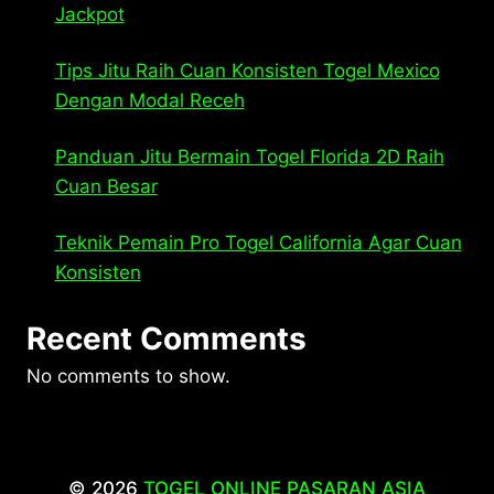
Jackpot
Tips Jitu Raih Cuan Konsisten Togel Mexico
Dengan Modal Receh
Panduan Jitu Bermain Togel Florida 2D Raih
Cuan Besar
Teknik Pemain Pro Togel California Agar Cuan
Konsisten
Recent Comments
No comments to show.
© 2026
TOGEL ONLINE PASARAN ASIA