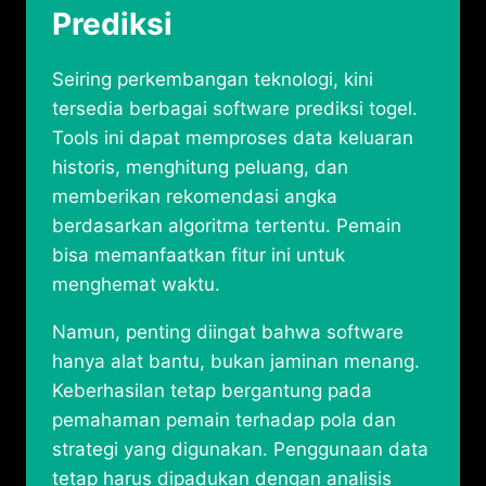
Prediksi
Seiring perkembangan teknologi, kini
tersedia berbagai software prediksi togel.
Tools ini dapat memproses data keluaran
historis, menghitung peluang, dan
memberikan rekomendasi angka
berdasarkan algoritma tertentu. Pemain
bisa memanfaatkan fitur ini untuk
menghemat waktu.
Namun, penting diingat bahwa software
hanya alat bantu, bukan jaminan menang.
Keberhasilan tetap bergantung pada
pemahaman pemain terhadap pola dan
strategi yang digunakan. Penggunaan data
tetap harus dipadukan dengan analisis