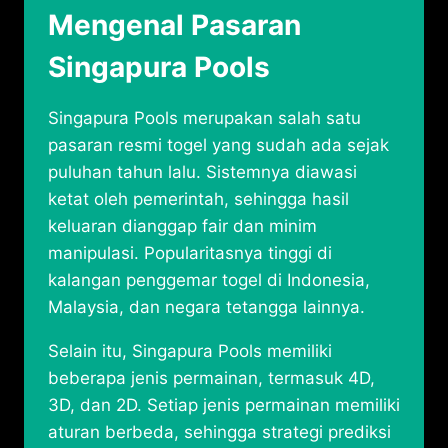
Mengenal Pasaran
Singapura Pools
Singapura Pools merupakan salah satu
pasaran resmi togel yang sudah ada sejak
puluhan tahun lalu. Sistemnya diawasi
ketat oleh pemerintah, sehingga hasil
keluaran dianggap fair dan minim
manipulasi. Popularitasnya tinggi di
kalangan penggemar togel di Indonesia,
Malaysia, dan negara tetangga lainnya.
Selain itu, Singapura Pools memiliki
beberapa jenis permainan, termasuk 4D,
3D, dan 2D. Setiap jenis permainan memiliki
aturan berbeda, sehingga strategi prediksi