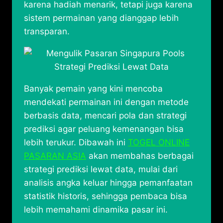
karena hadiah menarik, tetapi juga karena
sistem permainan yang dianggap lebih
transparan.
Banyak pemain yang kini mencoba
mendekati permainan ini dengan metode
berbasis data, mencari pola dan strategi
prediksi agar peluang kemenangan bisa
lebih terukur. Dibawah ini
TOGEL ONLINE
PASARAN ASIA
akan membahas berbagai
strategi prediksi lewat data, mulai dari
analisis angka keluar hingga pemanfaatan
statistik historis, sehingga pembaca bisa
lebih memahami dinamika pasar ini.