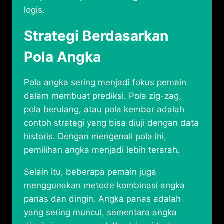
logis.
Strategi Berdasarkan
Pola Angka
Pola angka sering menjadi fokus pemain
dalam membuat prediksi. Pola zig-zag,
pola berulang, atau pola kembar adalah
contoh strategi yang bisa diuji dengan data
historis. Dengan mengenali pola ini,
pemilihan angka menjadi lebih terarah.
Selain itu, beberapa pemain juga
menggunakan metode kombinasi angka
panas dan dingin. Angka panas adalah
yang sering muncul, sementara angka