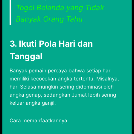
Togel Belanda yang Tidak
Banyak Orang Tahu
3. Ikuti Pola Hari dan
Tanggal
Banyak pemain percaya bahwa setiap hari
memiliki kecocokan angka tertentu. Misalnya,
hari Selasa mungkin sering didominasi oleh
angka genap, sedangkan Jumat lebih sering
keluar angka ganjil.
Cara memanfaatkannya: