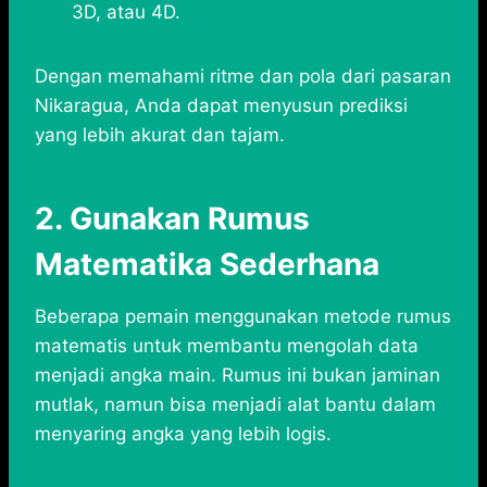
3D, atau 4D.
Dengan memahami ritme dan pola dari pasaran
Nikaragua, Anda dapat menyusun prediksi
yang lebih akurat dan tajam.
2. Gunakan Rumus
Matematika Sederhana
Beberapa pemain menggunakan metode rumus
matematis untuk membantu mengolah data
menjadi angka main. Rumus ini bukan jaminan
mutlak, namun bisa menjadi alat bantu dalam
menyaring angka yang lebih logis.